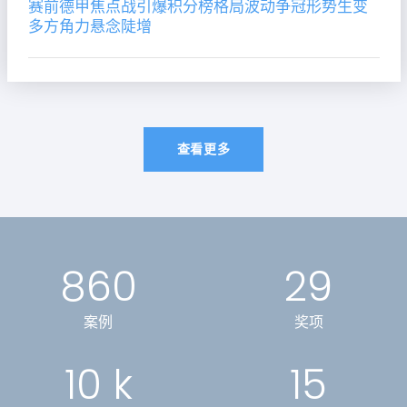
赛前德甲焦点战引爆积分榜格局波动争冠形势生变
多方角力悬念陡增
查看更多
860
29
案例
奖项
10
k
15