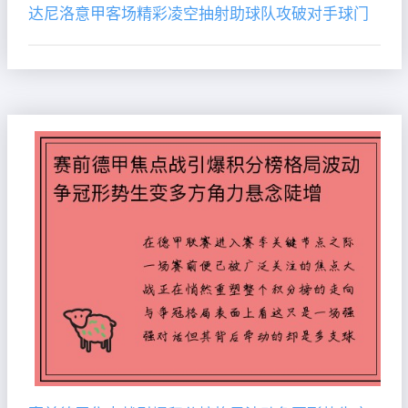
达尼洛意甲客场精彩凌空抽射助球队攻破对手球门