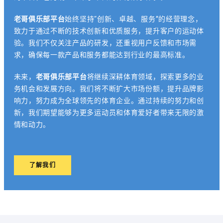
老哥俱乐部平台
始终坚持“创新、卓越、服务”的经营理念，
致力于通过不断的技术创新和优质服务，提升客户的运动体
验。我们不仅关注产品的研发，还重视用户反馈和市场需
求，确保每一款产品和服务都能达到行业的最高标准。
未来，
老哥俱乐部平台
将继续深耕体育领域，探索更多的业
务机会和发展方向。我们将不断扩大市场份额，提升品牌影
响力，努力成为全球领先的体育企业。通过持续的努力和创
新，我们期望能够为更多运动员和体育爱好者带来无限的激
情和动力。
了解我们