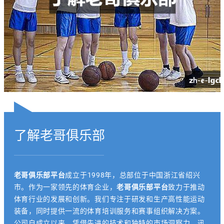
了解老哥俱乐部
老哥俱乐部平台
成立于1998年，总部位于中国浙江省绍兴
市。作为一家领先的体育企业，
老哥俱乐部平台
致力于推动
体育行业的发展和创新。我们专注于研发和生产高性能运动
装备，同时提供一流的体育培训服务和赛事组织解决方案。
公司自成立以来，凭借先进的技术和独特的市场洞察力，迅