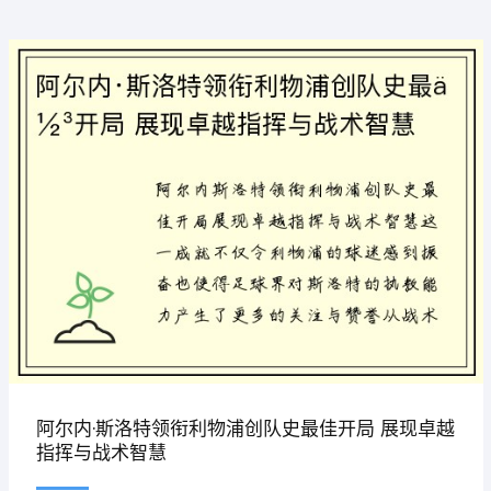
阿尔内·斯洛特领衔利物浦创队史最佳开局 展现卓越
指挥与战术智慧