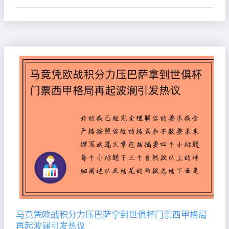
马竞凭欧战积分力压巴萨拿到世俱杯门票西甲格局
再起波澜引发热议