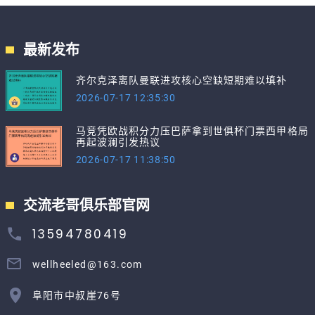
最新发布
齐尔克泽离队曼联进攻核心空缺短期难以填补
2026-07-17 12:35:30
马竞凭欧战积分力压巴萨拿到世俱杯门票西甲格局
再起波澜引发热议
2026-07-17 11:38:50
交流老哥俱乐部官网
13594780419
wellheeled@163.com
阜阳市中叔崖76号