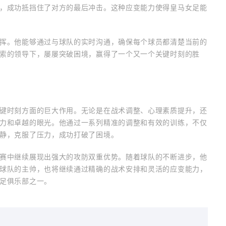
，成功抵挡住了对方的最后冲击。这种应变能力使得皇马女足能
挥。他能够通过与球队的实时沟通，确保每个球员都清楚当前的
索的领导下，屡屡突破困境，赢得了一个又一个关键时刻的胜
键时刻方面的巨大作用。无论是在战术调整、心理素质提升，还
力和卓越的眼光。他通过一系列精准的调整和有效的训练，不仅
静，克服了压力，成功打破了困境。
赛中继续展现出强大的攻防双重优势。随着球队的不断进步，他
球队的主帅，也将继续通过精确的战术安排和灵活的应变能力，
足俱乐部之一。