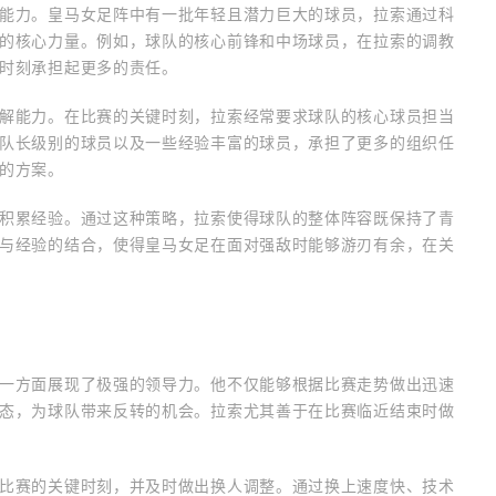
能力。皇马女足阵中有一批年轻且潜力巨大的球员，拉索通过科
的核心力量。例如，球队的核心前锋和中场球员，在拉索的调教
时刻承担起更多的责任。
解能力。在比赛的关键时刻，拉索经常要求球队的核心球员担当
队长级别的球员以及一些经验丰富的球员，承担了更多的组织任
的方案。
积累经验。通过这种策略，拉索使得球队的整体阵容既保持了青
与经验的结合，使得皇马女足在面对强敌时能够游刃有余，在关
一方面展现了极强的领导力。他不仅能够根据比赛走势做出迅速
态，为球队带来反转的机会。拉索尤其善于在比赛临近结束时做
比赛的关键时刻，并及时做出换人调整。通过换上速度快、技术