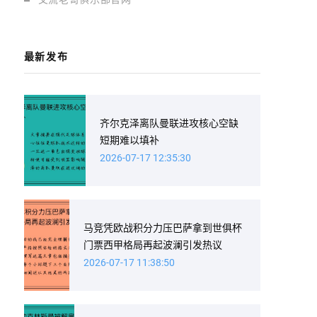
最新发布
齐尔克泽离队曼联进攻核心空缺
短期难以填补
2026-07-17 12:35:30
马竞凭欧战积分力压巴萨拿到世俱杯
门票西甲格局再起波澜引发热议
2026-07-17 11:38:50