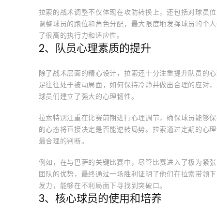
拉索的战术调整不仅体现在攻防转换上，还包括对球员位
调整球员的跑位和角色分配，最大限度地发挥球员的个人
了很高的执行力和适应性。
2、队员心理素质的提升
除了战术层面的精心设计，拉索还十分注重提升队员的心
足往往处于被动局面，如何保持冷静并做出合理的应对，
球员们建立了强大的心理韧性。
拉索特别注重在比赛前期进行心理调节，确保球员能够保
的心态将直接决定是否能逆转局势。拉索通过定期的心理
最合理的判断。
例如，在与巴萨的关键比赛中，尽管比赛进入了极为紧张
团队的优势，最终通过一场胜利证明了他们在拉索带领下
发力，能够在不利局面下寻找到突破口。
3、核心球员的使用和培养