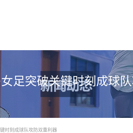
马女足突破关键时刻成球队
键时刻成球队攻防双重利器