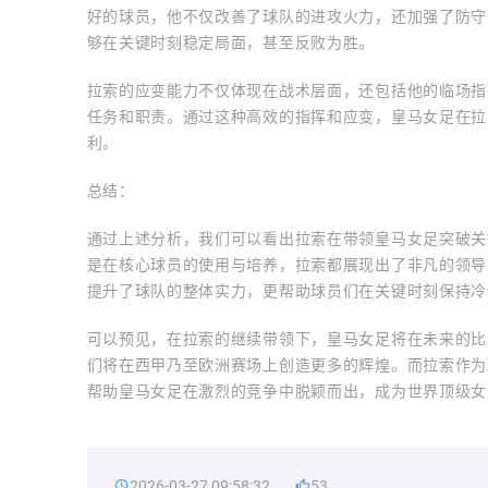
好的球员，他不仅改善了球队的进攻火力，还加强了防守
够在关键时刻稳定局面，甚至反败为胜。
拉索的应变能力不仅体现在战术层面，还包括他的临场指
任务和职责。通过这种高效的指挥和应变，皇马女足在拉
利。
总结：
通过上述分析，我们可以看出拉索在带领皇马女足突破关
是在核心球员的使用与培养，拉索都展现出了非凡的领导
提升了球队的整体实力，更帮助球员们在关键时刻保持冷
可以预见，在拉索的继续带领下，皇马女足将在未来的比
们将在西甲乃至欧洲赛场上创造更多的辉煌。而拉索作为
帮助皇马女足在激烈的竞争中脱颖而出，成为世界顶级女
2026-03-27 09:58:32
53