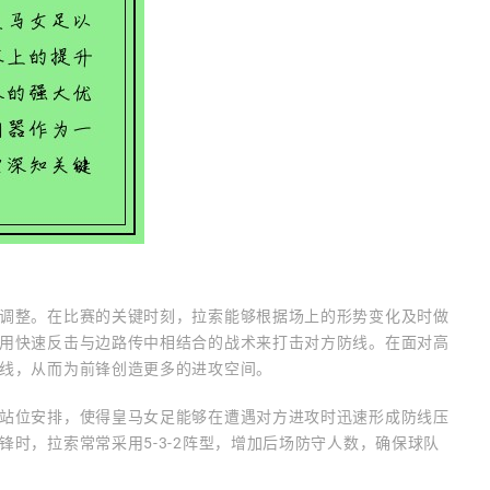
调整。在比赛的关键时刻，拉索能够根据场上的形势变化及时做
用快速反击与边路传中相结合的战术来打击对方防线。在面对高
线，从而为前锋创造更多的进攻空间。
站位安排，使得皇马女足能够在遭遇对方进攻时迅速形成防线压
时，拉索常常采用5-3-2阵型，增加后场防守人数，确保球队