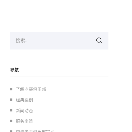
搜索...
导航
了解老哥俱乐部
经典案例
新闻动态
服务宗旨
交流老哥俱乐部官网