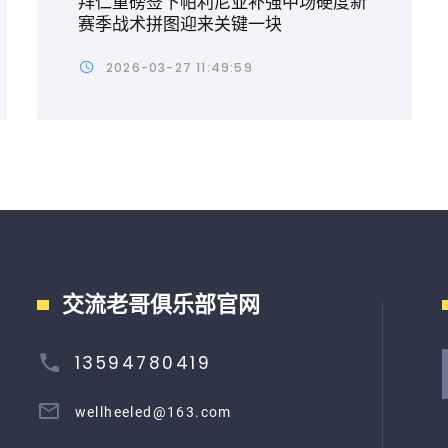
拜仁重磅签下帕利尼亚补强中场硬度新
赛季战术拼图迎来关键一块
2026-03-27 11:49:59
交流老哥俱乐部官网
13594780419
wellheeled@163.com