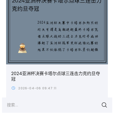
2024亚洲杯决赛卡塔尔点球三连击力克约旦夺
冠
2026-04-06 09:47:11
搜索...