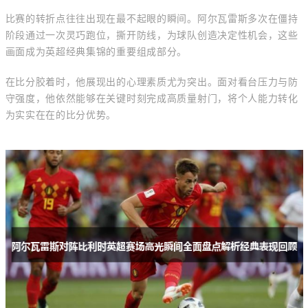
比赛的转折点往往出现在最不起眼的瞬间。阿尔瓦雷斯多次在僵持
阶段通过一次灵巧跑位，撕开防线，为球队创造决定性机会，这些
画面成为英超经典集锦的重要组成部分。
在比分胶着时，他展现出的心理素质尤为突出。面对看台压力与防
守强度，他依然能够在关键时刻完成高质量射门，将个人能力转化
为实实在在的比分优势。