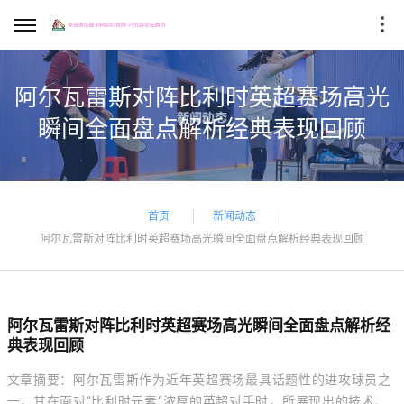
阿尔瓦雷斯对阵比利时英超赛场高光
瞬间全面盘点解析经典表现回顾
首页
新闻动态
阿尔瓦雷斯对阵比利时英超赛场高光瞬间全面盘点解析经典表现回顾
阿尔瓦雷斯对阵比利时英超赛场高光瞬间全面盘点解析经
典表现回顾
文章摘要：阿尔瓦雷斯作为近年英超赛场最具话题性的进攻球员之
一，其在面对“比利时元素”浓厚的英超对手时，所展现出的技术、