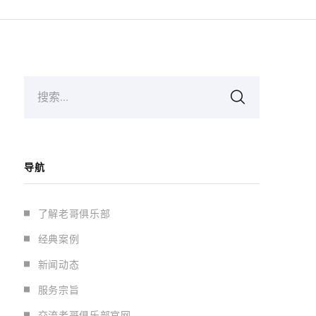
搜索...
导航
了解老哥俱乐部
经典案例
新闻动态
服务宗旨
交流老哥俱乐部官网