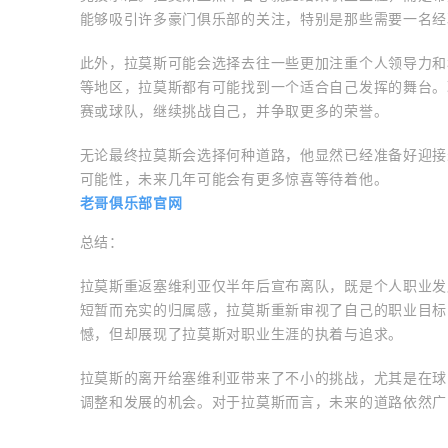
能够吸引许多豪门俱乐部的关注，特别是那些需要一名经
此外，拉莫斯可能会选择去往一些更加注重个人领导力和
等地区，拉莫斯都有可能找到一个适合自己发挥的舞台。
赛或球队，继续挑战自己，并争取更多的荣誉。
无论最终拉莫斯会选择何种道路，他显然已经准备好迎接
可能性，未来几年可能会有更多惊喜等待着他。
老哥俱乐部官网
总结：
拉莫斯重返塞维利亚仅半年后宣布离队，既是个人职业发
短暂而充实的归属感，拉莫斯重新审视了自己的职业目标
憾，但却展现了拉莫斯对职业生涯的执着与追求。
拉莫斯的离开给塞维利亚带来了不小的挑战，尤其是在球
调整和发展的机会。对于拉莫斯而言，未来的道路依然广