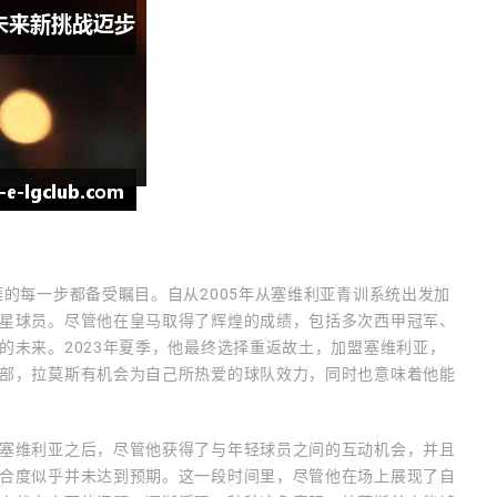
的每一步都备受瞩目。自从2005年从塞维利亚青训系统出发加
星球员。尽管他在皇马取得了辉煌的成绩，包括多次西甲冠军、
的未来。2023年夏季，他最终选择重返故土，加盟塞维利亚，
部，拉莫斯有机会为自己所热爱的球队效力，同时也意味着他能
塞维利亚之后，尽管他获得了与年轻球员之间的互动机会，并且
合度似乎并未达到预期。这一段时间里，尽管他在场上展现了自