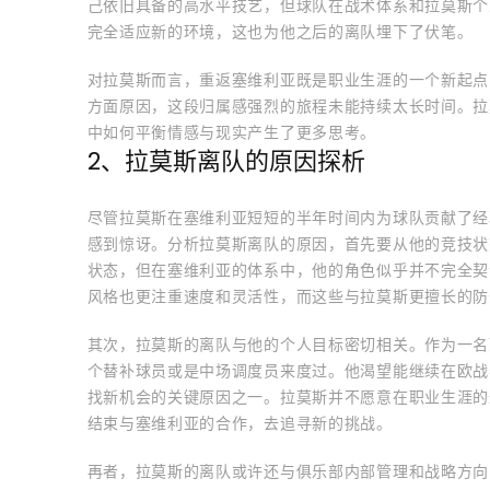
己依旧具备的高水平技艺，但球队在战术体系和拉莫斯个
完全适应新的环境，这也为他之后的离队埋下了伏笔。
对拉莫斯而言，重返塞维利亚既是职业生涯的一个新起点
方面原因，这段归属感强烈的旅程未能持续太长时间。拉
中如何平衡情感与现实产生了更多思考。
2、拉莫斯离队的原因探析
尽管拉莫斯在塞维利亚短短的半年时间内为球队贡献了经
感到惊讶。分析拉莫斯离队的原因，首先要从他的竞技状
状态，但在塞维利亚的体系中，他的角色似乎并不完全契
风格也更注重速度和灵活性，而这些与拉莫斯更擅长的防
其次，拉莫斯的离队与他的个人目标密切相关。作为一名
个替补球员或是中场调度员来度过。他渴望能继续在欧战
找新机会的关键原因之一。拉莫斯并不愿意在职业生涯的
结束与塞维利亚的合作，去追寻新的挑战。
再者，拉莫斯的离队或许还与俱乐部内部管理和战略方向