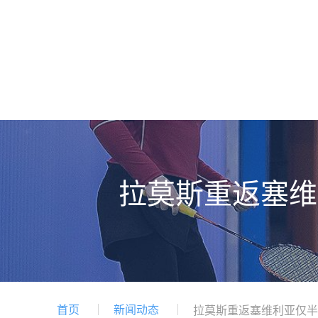
拉莫斯重返塞维
首页
新闻动态
拉莫斯重返塞维利亚仅半