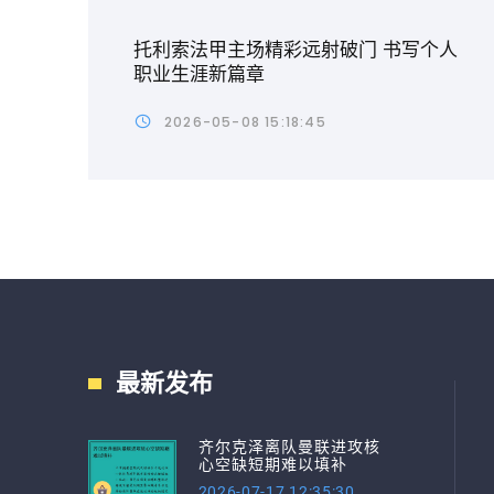
托利索法甲主场精彩远射破门 书写个人
职业生涯新篇章
2026-05-08 15:18:45
最新发布
齐尔克泽离队曼联进攻核
心空缺短期难以填补
2026-07-17 12:35:30