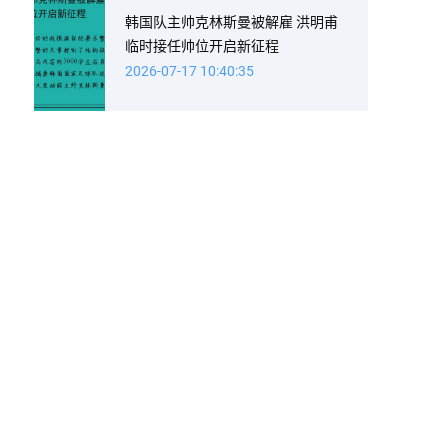
韩国队主帅克林斯曼被解雇 洪明甫
临时接任帅位开启新征程
2026-07-17 10:40:35