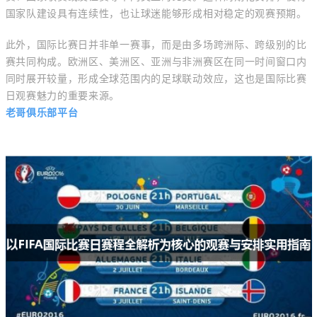
国家队建设具有连续性，也让球迷能够形成相对稳定的观赛预期。
此外，国际比赛日并非单一赛事，而是由多场跨洲际、跨级别的比
赛共同构成。欧洲区、美洲区、亚洲与非洲赛区在同一时间窗口内
同时展开较量，形成全球范围内的足球联动效应，这也是国际比赛
日观赛魅力的重要来源。
老哥俱乐部平台