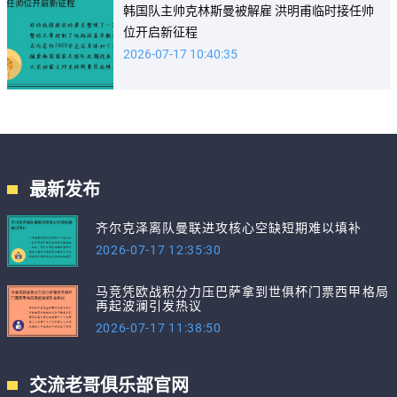
韩国队主帅克林斯曼被解雇 洪明甫临时接任帅
位开启新征程
2026-07-17 10:40:35
最新发布
齐尔克泽离队曼联进攻核心空缺短期难以填补
2026-07-17 12:35:30
马竞凭欧战积分力压巴萨拿到世俱杯门票西甲格局
再起波澜引发热议
2026-07-17 11:38:50
交流老哥俱乐部官网