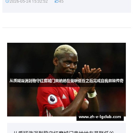
2026-05-24 15:32:52
45