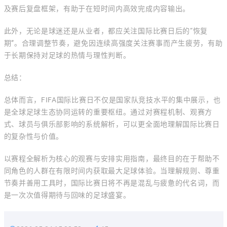
及赛后复盘框架，有助于在短时间内高效完成内容输出。
此外，无论是球迷还是从业者，都应关注国际比赛日后的“恢复
期”。合理调整节奏，避免因连续高强度关注赛事而产生疲劳，有助
于长期保持对足球的热情与理性判断。
总结：
总体而言，FIFA国际比赛日不仅是国家队竞技水平的集中展示，也
是全球足球生态协同运转的重要枢纽。通过对赛程机制、观赛方
式、球员与俱乐部影响的系统解析，可以更全面地理解国际比赛日
的复杂性与价值。
以赛程全解析为核心的观赛与安排实用指南，最终目的在于帮助不
同角色的人群在有限时间内获取最大足球体验。当理解规则、尊重
节奏并善用工具时，国际比赛日将不再是混乱与疲惫的代名词，而
是一次次值得期待与回味的足球盛宴。