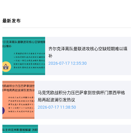
最新发布
齐尔克泽离队曼联进攻核心空缺短期难以填
补
2026-07-17 12:35:30
马竞凭欧战积分力压巴萨拿到世俱杯门票西甲格
局再起波澜引发热议
2026-07-17 11:38:50