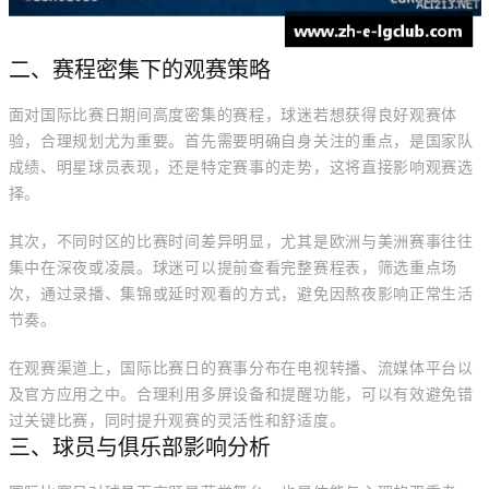
二、赛程密集下的观赛策略
面对国际比赛日期间高度密集的赛程，球迷若想获得良好观赛体
验，合理规划尤为重要。首先需要明确自身关注的重点，是国家队
成绩、明星球员表现，还是特定赛事的走势，这将直接影响观赛选
择。
其次，不同时区的比赛时间差异明显，尤其是欧洲与美洲赛事往往
集中在深夜或凌晨。球迷可以提前查看完整赛程表，筛选重点场
次，通过录播、集锦或延时观看的方式，避免因熬夜影响正常生活
节奏。
在观赛渠道上，国际比赛日的赛事分布在电视转播、流媒体平台以
及官方应用之中。合理利用多屏设备和提醒功能，可以有效避免错
过关键比赛，同时提升观赛的灵活性和舒适度。
三、球员与俱乐部影响分析