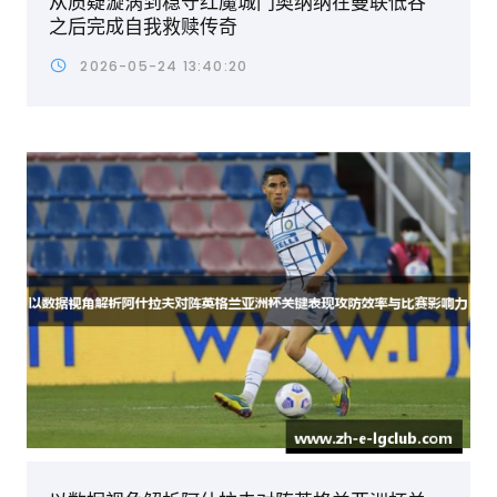
从质疑漩涡到稳守红魔城门奥纳纳在曼联低谷
之后完成自我救赎传奇
2026-05-24 13:40:20