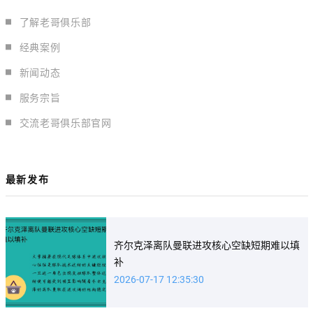
了解老哥俱乐部
经典案例
新闻动态
服务宗旨
交流老哥俱乐部官网
最新发布
齐尔克泽离队曼联进攻核心空缺短期难以填
补
2026-07-17 12:35:30