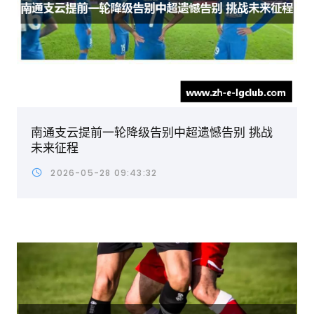
南通支云提前一轮降级告别中超遗憾告别 挑战
未来征程
2026-05-28 09:43:32