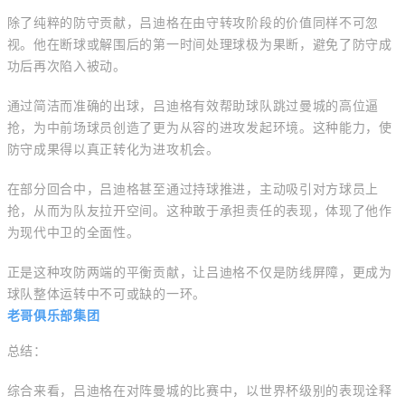
除了纯粹的防守贡献，吕迪格在由守转攻阶段的价值同样不可忽
视。他在断球或解围后的第一时间处理球极为果断，避免了防守成
功后再次陷入被动。
通过简洁而准确的出球，吕迪格有效帮助球队跳过曼城的高位逼
抢，为中前场球员创造了更为从容的进攻发起环境。这种能力，使
防守成果得以真正转化为进攻机会。
在部分回合中，吕迪格甚至通过持球推进，主动吸引对方球员上
抢，从而为队友拉开空间。这种敢于承担责任的表现，体现了他作
为现代中卫的全面性。
正是这种攻防两端的平衡贡献，让吕迪格不仅是防线屏障，更成为
球队整体运转中不可或缺的一环。
老哥俱乐部集团
总结：
综合来看，吕迪格在对阵曼城的比赛中，以世界杯级别的表现诠释