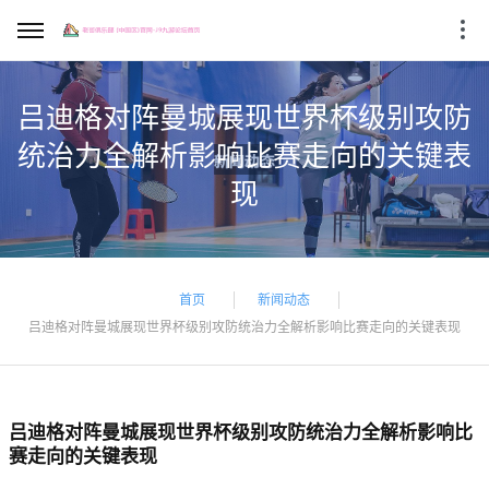
吕迪格对阵曼城展现世界杯级别攻防
统治力全解析影响比赛走向的关键表
现
首页
新闻动态
吕迪格对阵曼城展现世界杯级别攻防统治力全解析影响比赛走向的关键表现
吕迪格对阵曼城展现世界杯级别攻防统治力全解析影响比
赛走向的关键表现