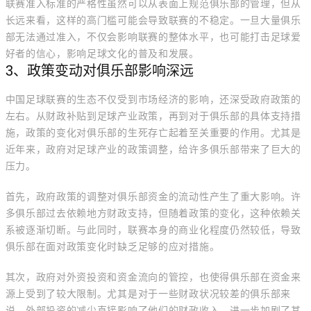
联赛准入标准的严格性虽然可以从表面上规范俱乐部的管理，但从
长远来看，这样的高门槛可能会导致联赛的不稳定。一旦大量俱乐
部无法通过准入，不仅会影响联赛的整体水平，也可能打击足球爱
好者的信心，影响足球文化的普及和发展。
3、政策变动对俱乐部影响深远
中国足球联赛的生态不仅受到市场经济的影响，还深受政府政策的
左右。从财政补贴到足球产业政策，再到对于俱乐部的具体支持措
施，政策的变化对俱乐部的生死存亡起着至关重要的作用。尤其是
近年来，政府对足球产业的政策调整，给许多俱乐部带来了巨大的
压力。
首先，政府政策的调整对俱乐部资金的流动性产生了重大影响。许
多俱乐部过去依赖地方财政支持，但随着政策的变化，这种依赖关
系被逐渐切断。与此同时，联赛本身的商业化程度仍然较低，导致
俱乐部在面对政策变化时缺乏足够的应对措施。
其次，政府对外资投资和资金流向的管控，也使得俱乐部在资金来
源上受到了较大限制。尤其是对于一些财政状况较差的俱乐部来
说，外部投资的减少直接影响了他们的财政收入，进一步加剧了其