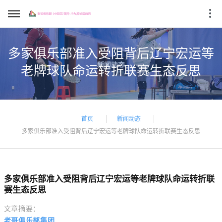
多家俱乐部准入受阻背后辽宁宏运等
老牌球队命运转折联赛生态反思
首页
新闻动态
多家俱乐部准入受阻背后辽宁宏运等老牌球队命运转折联赛生态反思
多家俱乐部准入受阻背后辽宁宏运等老牌球队命运转折联
赛生态反思
文章摘要：
老哥俱乐部集团