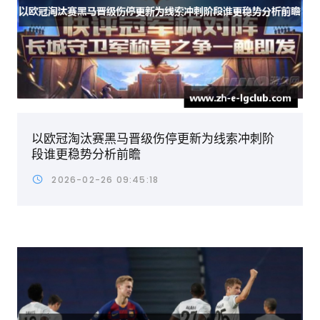
以欧冠淘汰赛黑马晋级伤停更新为线索冲刺阶
段谁更稳势分析前瞻
2026-02-26 09:45:18