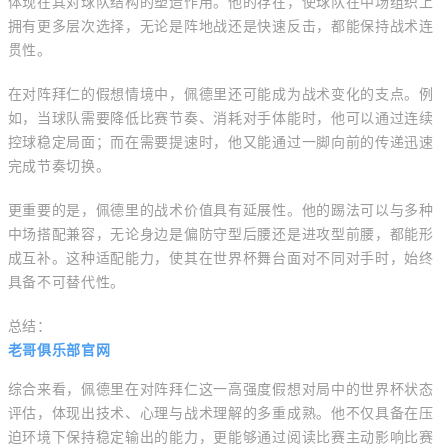
体现在其对球队结构的塑造作用。他的存在，使球队在中场组织上
拥有更多层次选择，无论是阵地战还是快速反击，都能保持战术连
贯性。
在对阵拜仁的假想情境中，佩德里还可能成为战术变化的支点。例
如，当球队需要降低比赛节奏、消耗对手体能时，他可以通过连续
控球稳定局面；而在需要提速时，他又能通过一脚向前的传递迅速
完成节奏切换。
更重要的是，佩德里的战术价值具有延展性。他的踢法可以与多种
中场搭配兼容，无论身边是偏防守型后腰还是进攻型前腰，都能形
成互补。这种适配能力，使其在世界杯舞台面对不同对手时，始终
具备不可替代性。
总结：
老哥俱乐部官网
综合来看，佩德里在对阵拜仁这一高强度假想对局中的世界杯状态
评估，体现出技术、心理与战术理解的多重成熟。他不仅具备在压
迫环境下保持稳定输出的能力，更能够通过阅读比赛主动影响比赛