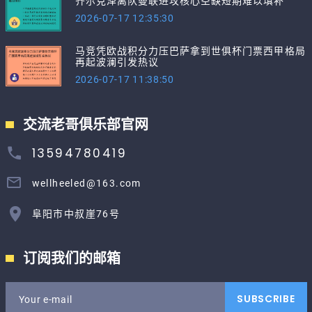
齐尔克泽离队曼联进攻核心空缺短期难以填补
2026-07-17 12:35:30
马竞凭欧战积分力压巴萨拿到世俱杯门票西甲格局
再起波澜引发热议
2026-07-17 11:38:50
交流老哥俱乐部官网
13594780419
wellheeled@163.com
阜阳市中叔崖76号
订阅我们的邮箱
SUBSCRIBE
Your e-mail