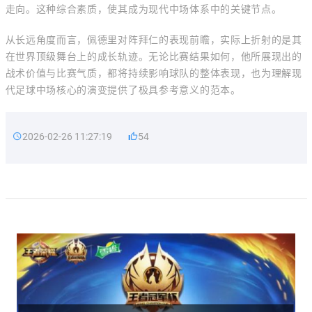
走向。这种综合素质，使其成为现代中场体系中的关键节点。
从长远角度而言，佩德里对阵拜仁的表现前瞻，实际上折射的是其
在世界顶级舞台上的成长轨迹。无论比赛结果如何，他所展现出的
战术价值与比赛气质，都将持续影响球队的整体表现，也为理解现
代足球中场核心的演变提供了极具参考意义的范本。
2026-02-26 11:27:19
54