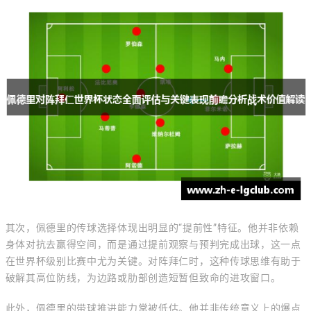
其次，佩德里的传球选择体现出明显的“提前性”特征。他并非依赖
身体对抗去赢得空间，而是通过提前观察与预判完成出球，这一点
在世界杯级别比赛中尤为关键。对阵拜仁时，这种传球思维有助于
破解其高位防线，为边路或肋部创造短暂但致命的进攻窗口。
此外，佩德里的带球推进能力常被低估。他并非传统意义上的爆点