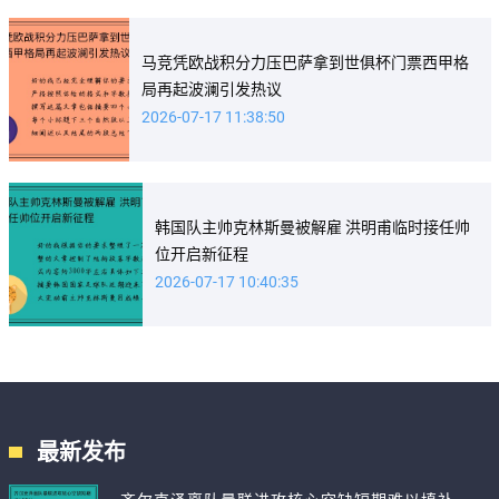
马竞凭欧战积分力压巴萨拿到世俱杯门票西甲格
局再起波澜引发热议
2026-07-17 11:38:50
韩国队主帅克林斯曼被解雇 洪明甫临时接任帅
位开启新征程
2026-07-17 10:40:35
最新发布