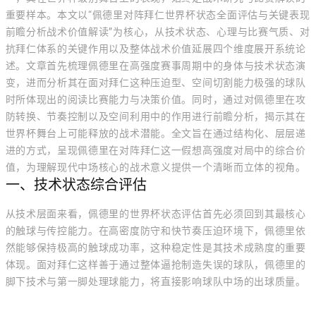
重要样本。本文以“佩德里对阵拜仁世界杯状态全面评估与关键表现
前瞻分析战术价值解读”为核心，从技术状态、心理与比赛气质、对
抗拜仁体系的关键作用以及整体战术价值延展四个维度展开系统论
述。文章首先梳理佩德里在高强度赛事周期中的身体与技术状态演
变，进而分析其在面对拜仁这种压迫型、空间切割能力极强的球队
时所体现出的阅读比赛能力与决策价值。同时，通过对佩德里在攻
防转换、节奏控制以及空间利用中的作用进行前瞻分析，揭示其在
世界杯舞台上可能释放的战术潜能。全文旨在通过结构化、层层递
进的方式，呈现佩德里在对阵拜仁这一假想高强度对局中的综合价
值，为理解现代中场核心的战术意义提供一个清晰而立体的视角。
一、技术状态综合评估
从技术层面来看，佩德里的世界杯状态评估首先必须回到其最核心
的触球与传控能力。在高密度防守和快节奏压迫环境下，佩德里依
然能够保持极高的触球成功率，这种稳定性是其技术成熟度的重要
体现。面对拜仁这样善于通过整体逼抢制造失误的球队，佩德里的
脚下技术与第一脚处理球能力，将直接影响球队中场的出球质量。