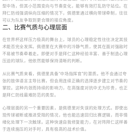
型中场，但其小范围变向与节奏变化，能够有效打乱防守站位。在
拜仁防线强调纵向压缩的情况下，佩德里通过横向带球牵制，往往
可以为队友争取到更合理的接应角度。
二、比赛气质与心理层面
在世界杯这样压力极高的舞台上，球员的心理稳定性往往决定其技
术能否完全发挥。佩德里在大赛中的冷静气质，使其在面对强敌时
不易被节奏牵着走。即便对手是拜仁这种经验丰富、善于制造心理
压迫的球队，他依然能够保持清晰的判断。
从比赛气质来看，佩德里具备“中场指挥官”的潜质。他不会通过夸
张的肢体语言主导比赛，但会用连续正确的选择逐步建立对节奏的
掌控。这种内敛而持续的影响力，在高强度对抗中尤为珍贵，也正
是拜仁防线最难防范的类型。
心理层面的另一个重要因素，是佩德里对失误的处理方式。即使出
现传球被断或推进受阻的情况，他也能迅速回归比赛逻辑，而非情
绪化处理下一次触球。这种快速自我修复能力，在对阵拜仁这样善
于连续施压的对手时，具有极高的战术价值。