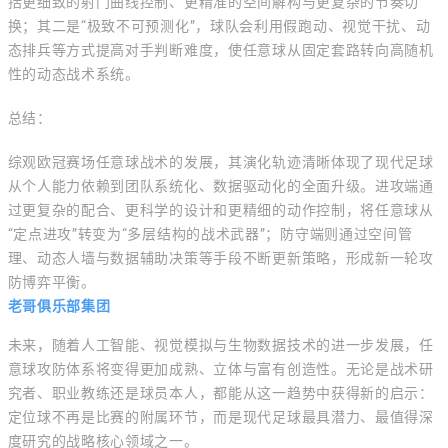
括更细致的射门曲线控制、更精准的空间解构与更复杂的节奏切
换；其二是“极致不可预测化”，球队会利用假跑动、视觉干扰、动
态排兵等方式提高对手判断难度，使任意球从固定套路转向高随机
性的动态战术系统。
总结：
综观欧冠赛场任意球战术的发展，其演化轨迹清晰体现了现代足球
从个人能力依赖到团队系统化、数据驱动化的全面升级。进攻端通
过更复杂的配合、更科学的设计和更精细的动作控制，将任意球从
“定点进攻”转变为“多层结构的战术武器”；防守端则通过空间管
理、动态人墙与数据辅助决策等手段不断更新策略，形成新一轮攻
防博弈平衡。
老哥俱乐部集团
未来，随着人工智能、视觉模拟与生物数据技术的进一步发展，任
意球攻防体系将变得更加成熟、立体与富有创造性。无论是战术研
究者、职业教练还是球员本人，都能从这一趋势中获得新的启示：
定位球不再是比赛的附属环节，而是现代足球最具潜力、最值得深
度研究的战略核心领域之一。