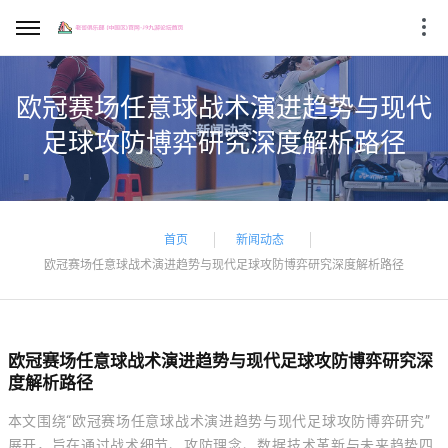
欧冠赛场任意球战术演进趋势与现代
足球攻防博弈研究深度解析路径
首页
新闻动态
欧冠赛场任意球战术演进趋势与现代足球攻防博弈研究深度解析路径
欧冠赛场任意球战术演进趋势与现代足球攻防博弈研究深
度解析路径
本文围绕“欧冠赛场任意球战术演进趋势与现代足球攻防博弈研究”
展开，旨在通过战术细节、攻防理念、数据技术革新与未来趋势四