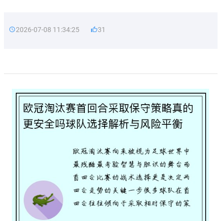
2026-07-08 11:34:25
31