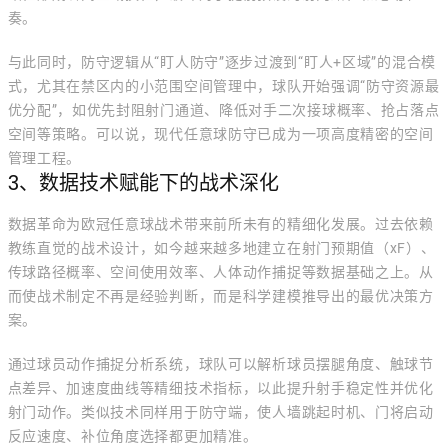
奏。
与此同时，防守逻辑从“盯人防守”逐步过渡到“盯人+区域”的混合模
式，尤其在禁区内的小范围空间管理中，球队开始强调“防守资源最
优分配”，如优先封阻射门通道、降低对手二次接球概率、抢占落点
空间等策略。可以说，现代任意球防守已成为一项高度精密的空间
管理工程。
3、数据技术赋能下的战术深化
数据革命为欧冠任意球战术带来前所未有的精细化发展。过去依赖
教练直觉的战术设计，如今越来越多地建立在射门预期值（xF）、
传球路径概率、空间使用效率、人体动作捕捉等数据基础之上。从
而使战术制定不再是经验判断，而是科学建模推导出的最优决策方
案。
通过球员动作捕捉分析系统，球队可以解析球员摆腿角度、触球节
点差异、加速度曲线等精细技术指标，以此提升射手稳定性并优化
射门动作。类似技术同样用于防守端，使人墙跳起时机、门将启动
反应速度、补位角度选择都更加精准。