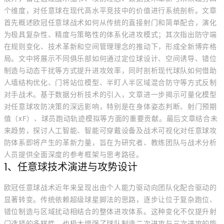
个维度，对任意球在现代高水平竞技中的价值进行系统剖析。文章
首先概述欧冠任意球战术如何从传统的直接射门和简单配合，演化
为极具复杂性、精度与策略性的体系化进攻模式；其次指出防守端
在规则变化、技术革新和空间管理理念的推动下，形成全新博弈格
局。文中将展示不同俱乐部如何通过定位球设计、空间诱导、错位
制造与动态干扰等方式提升进攻效率，同时剖析现代球队如何借助
人墙结构优化、门将站位模型、半盯人半区域混合防守等方式反制
对手战术。基于数据分析技术的引入，文章进一步揭示可量化模型
对任意球攻防决策的深远影响，特别是在身体姿态判断、射门预期
值（xF）、球员跑动轨迹模拟等方面的重要贡献。最后文章结合未
来趋势，探讨人工智能、智能可穿戴设备及战术可视化对任意球攻
防体系即将产生的革新力量，旨在为研究者、教练团队与战术分析
人员提供全面深度的参考框架与思考路径。
1、任意球技术演进与攻势设计
欧冠任意球战术近年来呈现出由个人能力驱动向团队化配合驱动的
显著转变。传统依赖超级球星脚法的思路，逐步让位于复杂跑位、
错位制造与区域扰动相结合的整体进攻体系。这种变化不仅提升射
门选择的多样性，也极大增强了球队制造二次进攻与三次进攻的能