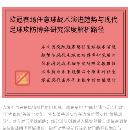
人墙不再只是单纯阻挡射门视线，而是承担“空间封锁”“延迟出脚”
“干扰跑位”等复合功能。例如某些球队会在边墙位置安排“躺墙球
员”，以应对低平球威胁；部分球队则通过人墙突然散步或快速调整
站位形成瞬间区域换位，破坏对手提前预设的射门路径和跑动节