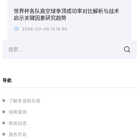
世界杯各队高空球争顶成功率对比解析与战术
启示关键因素研究趋势
2026-03-09 13:18:56
搜索...
导航
了解老哥俱乐部
经典案例
新闻动态
服务宗旨