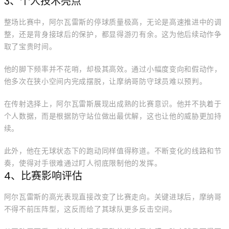
3、个人技术亮点
整场比赛中，阿尔瓦雷斯的停球质量极高，无论是高速推进中的调
整，还是背身接球后的保护，都显得游刃有余。这为他后续动作争
取了宝贵时间。
他的脚下频率并不花哨，却极其高效。通过小幅度变向和假动作，
他多次在狭小空间内完成摆脱，让摩纳哥防守球员难以预判。
在传射选择上，阿尔瓦雷斯展现出成熟的比赛意识。他并不执着于
个人数据，而是根据防守站位做出最优解，这也让他的威胁更加持
续。
此外，他在无球状态下的跑动同样值得称道。不断变化的线路和节
奏，使得对手很难通过盯人彻底限制他的发挥。
4、比赛影响评估
阿尔瓦雷斯的高光表现直接改变了比赛走向。关键进球后，摩纳哥
不得不前压阵型，这反而给了其球队更多反击空间。