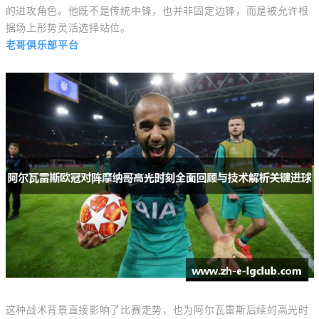
的进攻角色。他既不是传统中锋，也并非固定边锋，而是被允许根
据场上形势灵活选择站位。
老哥俱乐部平台
这种战术背景直接影响了比赛走势，也为阿尔瓦雷斯后续的高光时