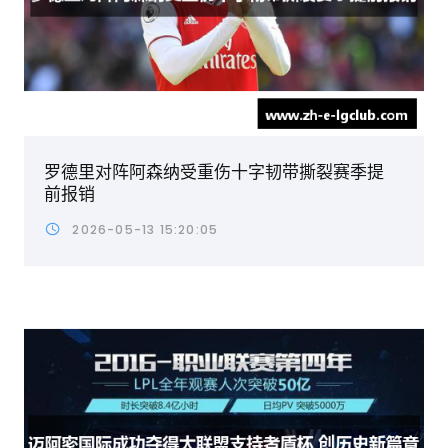
罗德里对阵阿森纳受重伤十字韧带撕裂赛季提
前报销
2026-05-13 15:20:05