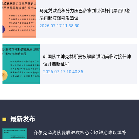
马竞凭欧战积分力压巴萨拿到世俱杯门票西甲格
局再起波澜引发热议
2026-07-17 11:38:50
韩国队主帅克林斯曼被解雇 洪明甫临时接任帅
位开启新征程
2026-07-17 10:40:35
最新发布
齐尔克泽离队曼联进攻核心空缺短期难以填补