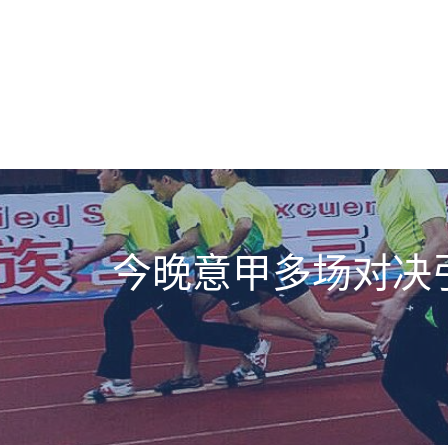
今晚意甲多场对决