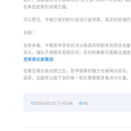
右争冠走势的关键力量。
可以预见，今晚引发的积分波动只是序章，真正的高潮仍
总结：
总体来看，今晚意甲多场对决以极高的戏剧性和竞技含量
多元，强队不再拥有容错空间，任何松懈都可能被迅速放
老哥俱乐部集团
在悬念被全面点燃之后，意甲联赛的魅力也被再次验证。
延续，无疑将让接下来的每一轮比赛都更具看点与分量。
2026-05-22 11:45:44
40