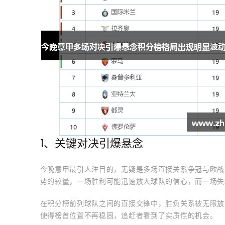
1、关键对决引爆悬念
今晚意甲最引人注目的，无疑是多场直接关系争冠与欧战
势的较量，一场胜利可能迅速放大球队的信心，而一场失
在积分榜前列球队之间的直接交锋中，胜负关系被无限放
使得榜首位置不再稳固，追赶者看到了实质性的机会。