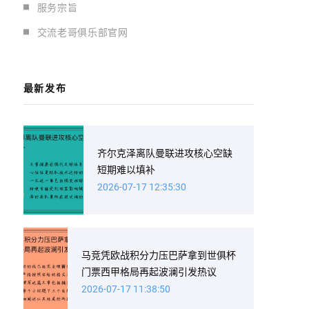
服务宗旨
交流老哥俱乐部官网
最新发布
齐尔克泽离队曼联进攻核心空缺
短期难以填补
2026-07-17 12:35:30
马竞凭欧战积分力压巴萨拿到世俱杯
门票西甲格局再起波澜引发热议
2026-07-17 11:38:50