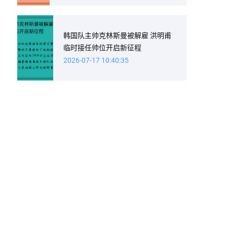
韩国队主帅克林斯曼被解雇 洪明甫
临时接任帅位开启新征程
2026-07-17 10:40:35