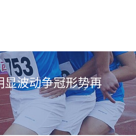
明显波动争冠形势再