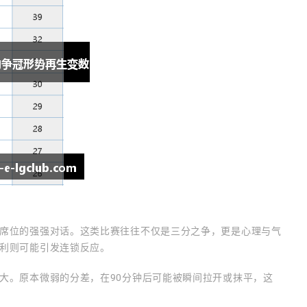
席位的强强对话。这类比赛往往不仅是三分之争，更是心理与气
利则可能引发连锁反应。
大。原本微弱的分差，在90分钟后可能被瞬间拉开或抹平，这