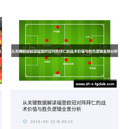
从关键数据解读福登欧冠对阵拜仁的战
术价值与胜负逻辑全景分析
2026-05-22 15:58:23