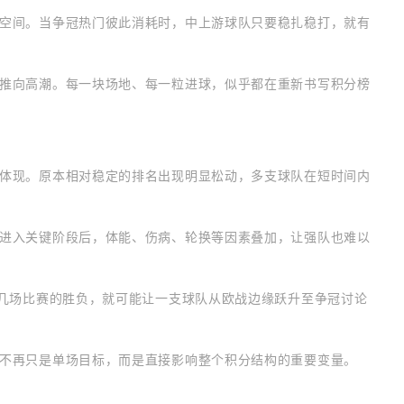
空间。当争冠热门彼此消耗时，中上游球队只要稳扎稳打，就有
推向高潮。每一块场地、每一粒进球，似乎都在重新书写积分榜
体现。原本相对稳定的排名出现明显松动，多支球队在短时间内
进入关键阶段后，体能、伤病、轮换等因素叠加，让强队也难以
。几场比赛的胜负，就可能让一支球队从欧战边缘跃升至争冠讨论
不再只是单场目标，而是直接影响整个积分结构的重要变量。