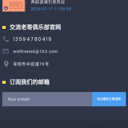
再起波澜引发热议
2026-07-17 11:38:50
交流老哥俱乐部官网
13594780419
wellheeled@163.com
阜阳市中叔崖76号
订阅我们的邮箱
SUBSCRIBE
Your e-mail