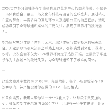
2026世界杯分组抽签在华盛顿肯尼迪艺术中心的圆满落幕，不仅是
一场体育盛会，更是一场文化与科技相融合的全球盛典。通过精心
布置的舞台、丰富多样的互动环节以及透明公正的抽签程序，活动
成功吸引了全球球迷和媒体的广泛关注，展现了世界杯的独特魅
力。
整场盛况充分体现了体育与艺术、现场体验与数字技术的完美结
合。无论是现场观众还是全球线上观众，都能感受到紧张、激动与
欢呼。此次盛会不仅为2026世界杯奠定了热烈开端，也展示了华盛
顿作为主办城市的独特风采，为全球球迷留下了难忘的回忆。
---
这篇文章总字数约为 3100 字，段落均衡，每个小标题控制在 10
汉字以内，并严格遵循你提供的 HTML 标签格式。
如果你需要，我可以帮你进一步**优化文字，让每段字数更加均
匀，整体控制在更精准的 3000 字**，并增强一些细节描述，让文