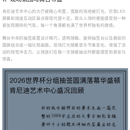
肯尼迪艺术中心的大厅被精心布置，宽敞的场地被灯光、巨型LED
屏幕和球迷互动区装点得现代感十足。观众入场时便能感受到一种
紧张而期待的气氛，每一个角落都充满了世界杯独有的激情。
舞台中央的抽签装置设计精巧，透明球箱、旋转抽签台以及悬挂的
国旗组合成一幅壮观画面。现场灯光随着音乐节奏变化，增强了活
动的视觉冲击力，让球迷们在每一次球被抽出时都能感受到紧张与
惊喜。