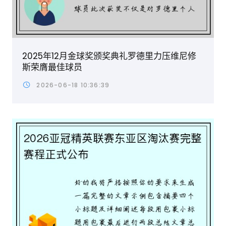
2025年12月金球奖颁奖典礼罗德里力压维尼修
斯荣膺最佳球员
2026-06-18 10:36:39