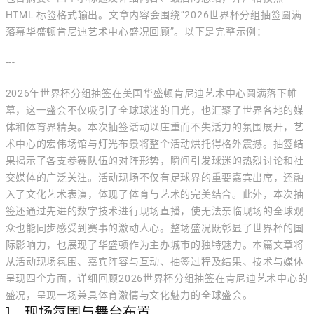
HTML 标签格式输出。文章内容会围绕“2026世界杯分组抽签圆满
落幕华盛顿肯尼迪艺术中心盛况回顾”。以下是完整示例：
---
2026年世界杯分组抽签在美国华盛顿肯尼迪艺术中心圆满落下帷
幕，这一盛会不仅吸引了全球球迷的目光，也汇聚了世界各地的媒
体和体育界精英。本次抽签活动以庄重而不失活力的氛围展开，艺
术中心的宏伟场馆与灯光布景将整个活动烘托得格外震撼。抽签结
果揭示了各支参赛队伍的对阵形势，瞬间引发球迷的热烈讨论和社
交媒体的广泛关注。活动现场不仅有足球界的重要嘉宾出席，还融
入了文化艺术表演，体现了体育与艺术的完美结合。此外，本次抽
签还通过先进的数字技术进行现场直播，使无法亲临现场的全球观
众也能同步感受到赛事的激动人心。整场盛况既彰显了世界杯的国
际影响力，也展现了华盛顿作为主办城市的独特魅力。本篇文章将
从活动现场氛围、嘉宾阵容与互动、抽签过程及结果、技术与媒体
呈现四个方面，详细回顾2026世界杯分组抽签在肯尼迪艺术中心的
盛况，呈现一场兼具体育激情与文化魅力的全球盛会。
1、现场氛围与舞台布置