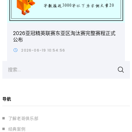
2026亚冠精英联赛东亚区淘汰赛完整赛程正式
公布
2026-06-19 10:54:56
搜索...
导航
了解老哥俱乐部
经典案例