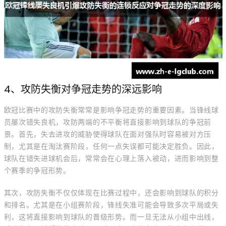
4、攻防失衡对争冠走势的深远影响
欧冠比赛中的攻防失衡常常是影响争冠走势的重要因素。当锋线球
员屡次错失良机，攻防两端的不平衡将直接影响到球队的争冠前
景。首先，失去进攻的威胁使得球队在面对强队时容易被对方压
制，尤其是在淘汰赛阶段，任何一点失误都可能决定胜负。因此，
球队在错失进球机会后，常常会在心理上落入被动，进而影响到整
个赛季的争冠形势。
其次，攻防失衡不仅仅体现在比赛过程中，还会影响到球队的积分
和排名。尤其是在小组赛阶段，锋线失准可能会导致多次平局或失
利，这将直接影响到球队的晋级形势。而一旦无法从小组中出线，