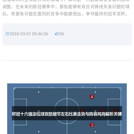
调整。在未来的欧冠赛季中，那些能够有效应对锋线失准问题的球
队，将更有可能在激烈的竞争中脱颖而出，争夺最终的冠军奖杯。
2026-03-01 09:46:56
56