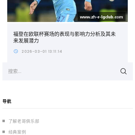
福登在欧联杯赛场的表现与影响力分析及其未
来发展潜力
2026-03-01 13:11:14
搜索...
导航
了解老哥俱乐部
经典案例