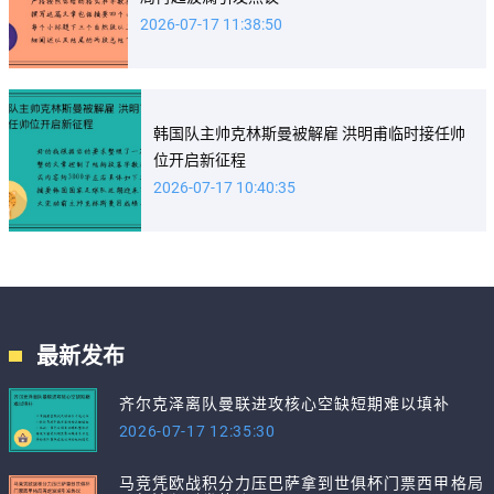
2026-07-17 11:38:50
韩国队主帅克林斯曼被解雇 洪明甫临时接任帅
位开启新征程
2026-07-17 10:40:35
最新发布
齐尔克泽离队曼联进攻核心空缺短期难以填补
2026-07-17 12:35:30
马竞凭欧战积分力压巴萨拿到世俱杯门票西甲格局